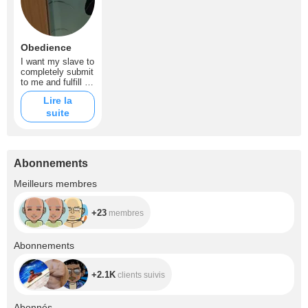
Obedience
I want my slave to
completely submit
to me and fulfill all
my whims and
Lire la
orders
suite
Abonnements
+23
Meilleurs membres
+23
membres
+2.1K
Abonnements
+2.1K
clients suivis
+10.3K
Abonnés