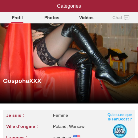
GospohaXXX
Catégories
Profil
Photos
Vidéos
Chat
GospohaXXX
Je suis :
Femme
Qu’est-ce que
le FanBoost ?
Ville d’origine :
Poland, Warsaw
Langues :
american