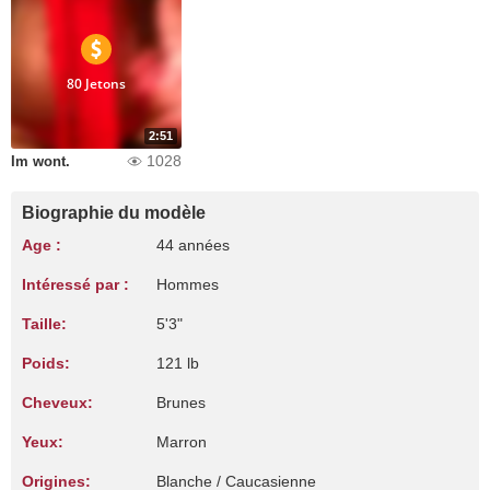
80 Jetons
2:51
1028
Im wont.
Biographie du modèle
Age :
44 années
Intéressé par :
Hommes
Taille:
5'3"
Poids:
121 lb
Cheveux:
Brunes
Yeux:
Marron
Origines:
Blanche / Caucasienne