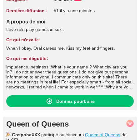
Dernière diffusion :
51 il y a une minutes
A propos de moi
Love role play games in sex..
Ce qui m'excite:
When I obey. Oral caress me. Kiss my feet and fingers.
Ce qui me dégoûte:
impudence. pettiness. What is your name ? What city are you
in? I do not answer these questions. I do not give out personal
information to anyone! I communicate only on this site! There
are no meetings in real life! For especially smart - from all social.
networks, I retired when I came to work in we*****! Why are you
on the site? Because I like it here. I'm sure you will too if you're
here. ) Rudeness and aggression speak of your self-doubt and
Donnez pourboire
complexes. One who throws dirt cannot have clean hands.
Having nasty models in the chat will not solve your problems.
And politeness opens even the most closed doors) Remain
Men, under any circumstances! How to replenish the balance? I
don't hear you, I don't see you - Guys, the site's wonderful
Queen of Queens
support service will solve all your questions. Those who like to
read lectures on the topic, how can you show sissies here, are
GospohaXXX
participe au concours
Queen of Queens
de
you not ashamed, go to work, etc. - Condemnation of someone